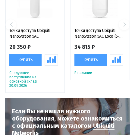
Точки доступа Ubiquiti
Точки доступа Ubiquiti
NanoStation 5AC
NanoStation 5AC Loco (5-
Pack) антенна панельная
20 350 ₽
34 815 ₽
активная (комплект 5
штук)
КУПИТЬ
КУПИТЬ
Следующее
В наличии
поступление на
основной склад
30.09.2026
Если Вы не нашли нужного
оборудования,
можете ознакомиться
с официальным
каталогом
Ubiquiti
Networks