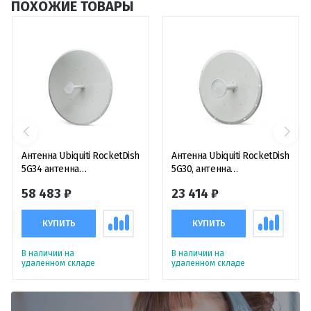
ПОХОЖИЕ ТОВАРЫ
Антенна Ubiquiti RocketDish
Антенна Ubiquiti RocketDish
5G34 антенна
5G30, антенна
параболическая пассивная
параболическая пассивная
58 483 ₽
23 414 ₽
5 ГГц, 34 дБи
5 ГГц, 30 дБи
КУПИТЬ
КУПИТЬ
В наличии на
В наличии на
удаленном складе
удаленном складе