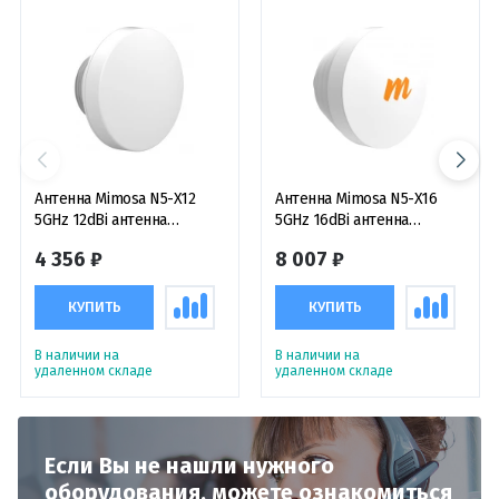
Антенна Mimosa N5-X12
Антенна Mimosa N5-X16
5GHz 12dBi антенна
5GHz 16dBi антенна
симметричная рупорная
cимметричная рупорная
4 356 ₽
8 007 ₽
пассивная
пассивная
КУПИТЬ
КУПИТЬ
В наличии на
В наличии на
удаленном складе
удаленном складе
Если Вы не нашли нужного
оборудования,
можете ознакомиться