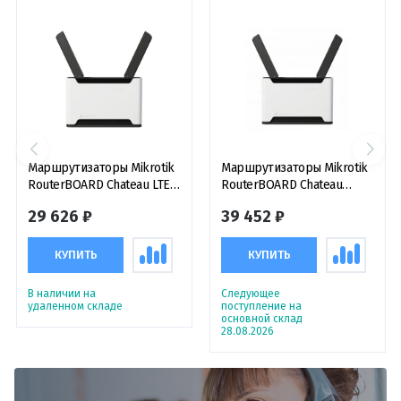
Маршрутизаторы Mikrotik
Маршрутизаторы Mikrotik
RouterBOARD Chateau LTE6
RouterBOARD Chateau
ax, двухдиапазонный
LTE18 ax, электронное
29 626 ₽
39 452 ₽
роутер Wi-Fi 6 с модемом
устройство
LTE Cat6
КУПИТЬ
КУПИТЬ
В наличии на
Следующее
удаленном складе
поступление на
основной склад
28.08.2026