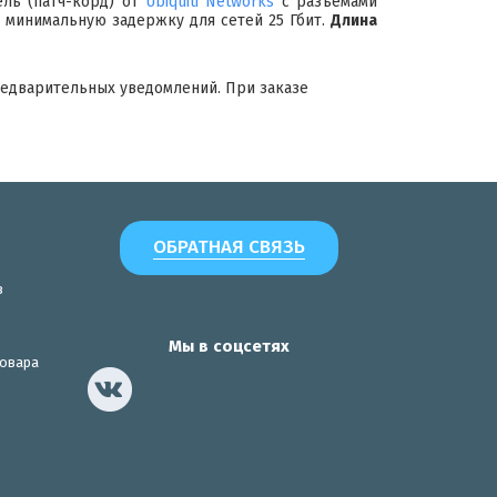
ль (патч-корд) от
Ubiquiti Networks
с разъемами
 минимальную задержку для сетей 25 Гбит.
Длина
редварительных уведомлений. При заказе
ОБРАТНАЯ СВЯЗЬ
з
Мы в соцсетях
товара