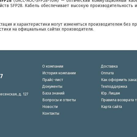
 SFP28
(UACC-AOC-SFP28-10M) — оптический коммутационный кабе
ств SFP28. Кабель обеспечивает высокую производительность и
ктация и характеристики могут изменяться производителем без п
стики на официальных сайтах производителя.
О компании
Доставка
История компании
Оплата
87
Прайс-лист
Как оформить зака
Документы
Техподдержка
База знаний
Юр. Лицам
есенская, д. 127
Вопросы и ответы
Правила возврата 
Новости
Карта сайта
Контакты