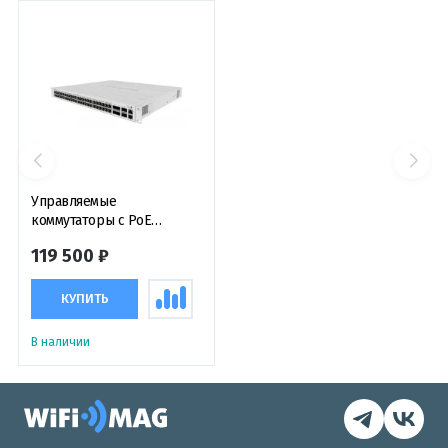
Управляемые
коммутаторы с PoE
MikroTik CRS354-48P-
119 500 ₽
4S+2Q+RM
КУПИТЬ
В наличии