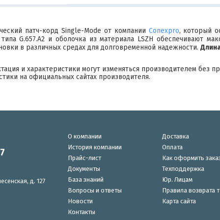
ческий патч-корд Single-Mode от компании
Сonexpro
, который о
типа G.657.A2 и оболочка из материала LSZH обеспечивают мак
ановки в различных средах для долговременной надежности.
Длина
ктация и характеристики могут изменяться производителем без п
стики на официальных сайтах производителя.
О компании
Доставка
История компании
Оплата
87
Прайс-лист
Как оформить зака
Документы
Техподдержка
База знаний
Юр. Лицам
есенская, д. 127
Вопросы и ответы
Правила возврата 
Новости
Карта сайта
Контакты