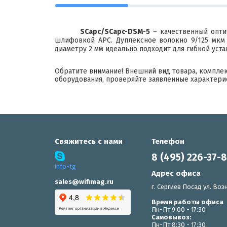
SCapc/SCapc-DSM-5
– качественный опти
шлифовкой APC. Дуплексное волокно 9/125 мкм 
диаметру 2 мм идеально подходит для гибкой уст
Обратите внимание! Внешний вид товара, компле
оборудования, проверяйте заявленные характери
Свяжитесь с нами
Телефон
8 (495) 226-37-
info-tg
Адрес офиса
sales@wifimag.ru
г. Сергиев Посад ул. Возн
Время работы офиса
Пн-Пт 9:00 - 17:30
Самовывоз:
Пн-Пт 8:30 - 17:30