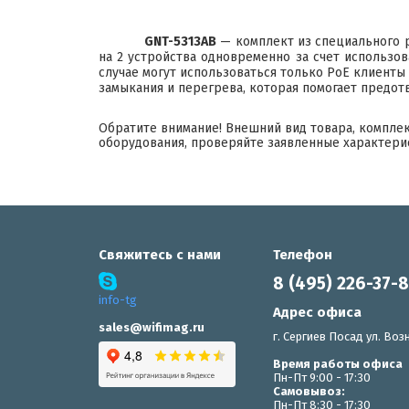
GNT-5313AB
— комплект из специального р
на 2 устройства одновременно за счет использов
случае могут использоваться только PoE клиенты (
замыкания и перегрева, которая помогает предот
Обратите внимание! Внешний вид товара, компле
оборудования, проверяйте заявленные характери
Свяжитесь с нами
Телефон
8 (495) 226-37-
info-tg
Адрес офиса
sales@wifimag.ru
г. Сергиев Посад ул. Возн
Время работы офиса
Пн-Пт 9:00 - 17:30
Самовывоз:
Пн-Пт 8:30 - 17:30