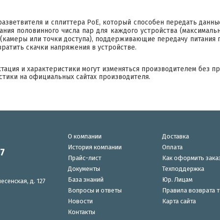
азветвителя и сплиттера PoE, который способен передать данные
ания половинного числа пар для каждого устройства (максимальн
камеры или точки доступа), поддерживающие передачу питания по п
вратить скачки напряжения в устройстве.
ктация и характеристики могут изменяться производителем без п
стики на официальных сайтах производителя.
О компании
Доставка
История компании
Оплата
87
Прайс-лист
Как оформить зака
Документы
Техподдержка
База знаний
Юр. Лицам
есенская, д. 127
Вопросы и ответы
Правила возврата 
Новости
Карта сайта
Контакты