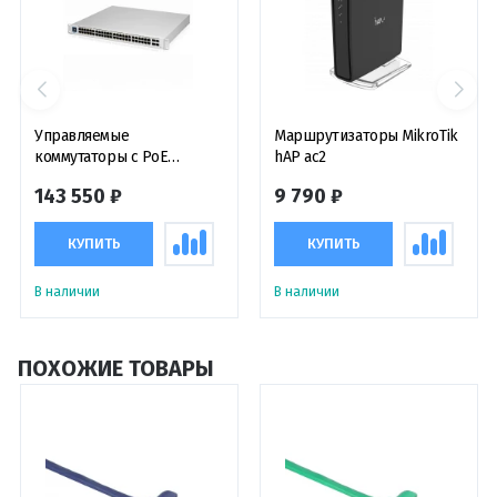
Управляемые
Маршрутизаторы MikroTik
коммутаторы с PoE
hAP ac2
Коммутатор UniFi Switch
143 550 ₽
9 790 ₽
USW-Pro-48-POE Gen2
КУПИТЬ
КУПИТЬ
В наличии
В наличии
ПОХОЖИЕ ТОВАРЫ