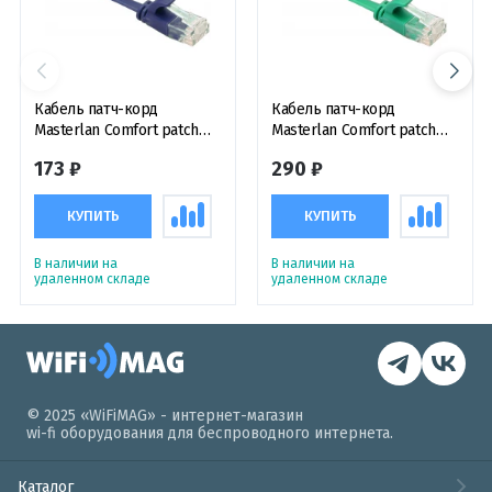
Кабель патч-корд
Кабель патч-корд
Masterlan Comfort patch
Masterlan Comfort patch
cable UTP, Cat6, flat, 1 м,
cable UTP, Cat6, flat, 5 м,
173 ₽
290 ₽
неэкранированный, синий
неэкранированный,
зеленый
КУПИТЬ
КУПИТЬ
В наличии на
В наличии на
удаленном складе
удаленном складе
© 2025 «WiFiMAG» - интернет-магазин
wi-fi оборудования для беспроводного интернета.
Каталог