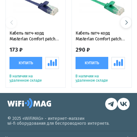
Кабель патч-корд
Кабель патч-корд
Masterlan Comfort patch
Masterlan Comfort patch
cable UTP, Cat6, flat, 1 м,
cable UTP, Cat6, flat, 5 м,
173 ₽
290 ₽
неэкранированный, синий
неэкранированный,
зеленый
КУПИТЬ
КУПИТЬ
В наличии на
В наличии на
удаленном складе
удаленном складе
© 2025 «WiFiMAG» - интернет-магазин
wi-fi оборудования для беспроводного интернета.