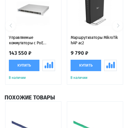
Управляемые
Маршрутизаторы MikroTik
коммутаторы с PoE
hAP ac2
Коммутатор UniFi Switch
143 550 ₽
9 790 ₽
USW-Pro-48-POE Gen2
КУПИТЬ
КУПИТЬ
В наличии
В наличии
ПОХОЖИЕ ТОВАРЫ