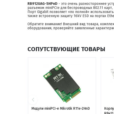
RB912UAG-5HPnD
- это очень разностороннее ус
разъемом miniPCIe для беспроводных 802.11 карт, 
Порт Gigabit позволяет «по полной» использова
также встроенную защиту 16kV ESD на портах Eth
Обратите внимание! Внешний вид товара, компле
оборудования, проверяйте заявленные характери
СОПУТСТВУЮЩИЕ ТОВАРЫ
Модули miniPCI-e Mikrotik R11e-2HnD
Корпу
RB411 