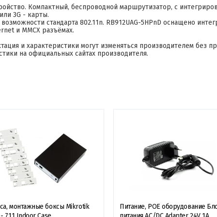
тройство. Компактный, беспроводной маршрутизатор, с интегриро
или 3G - карты.
ть возможности стандарта 802.11n. RB912UAG-5HPnD оснащено инт
ernet и MMCX разъёмах.
ктация и характеристики могут изменяться производителем без п
стики на официальных сайтах производителя.
са, монтажные боксы Mikrotik
Питание, POE оборудование Бл
- 711 Indoor Case
питания AC/DC Adapter 24V 1A