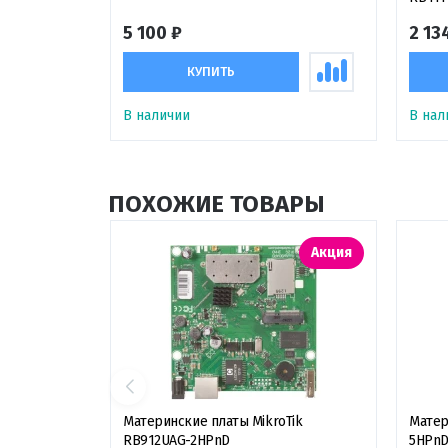
5 100 ₽
2 13
КУПИТЬ
В наличии
В нал
ПОХОЖИЕ ТОВАРЫ
Акция
Материнские платы MikroTik
Матер
RB912UAG-2HPnD
5HPn