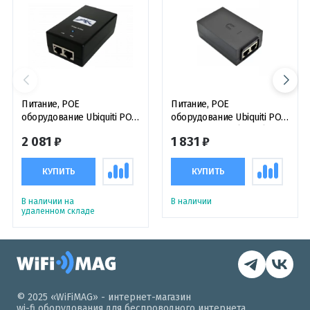
Питание, POE
Питание, POE
оборудование Ubiquiti POE
оборудование Ubiquiti POE
Adapter 48V 0,5A
Adapter 24В 1А (24 Вт) блок
2 081 ₽
1 831 ₽
питания черный
КУПИТЬ
КУПИТЬ
В наличии на
В наличии
удаленном складе
© 2025 «WiFiMAG» - интернет-магазин
wi-fi оборудования для беспроводного интернета.