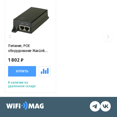
Питание, POE
оборудование MaxLink
MAXPI15 (802.3af, 48В,
1 802 ₽
320мА, 15,4Вт, 2,5 Гбит/с)
PoE-инжектор питания
КУПИТЬ
В наличии на
удаленном складе