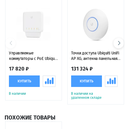
Управляемые
Точки доступа Ubiquiti UniFi
коммутаторы с PoE Ubiquiti
AP XG, антенна панельная
UniFi Switch Flex,
активная
17 820 ₽
131 324 ₽
управляемый 5-портовый
с 4-мя портами PoE
коммутатор
КУПИТЬ
КУПИТЬ
В наличии
В наличии на
удаленном складе
ПОХОЖИЕ ТОВАРЫ