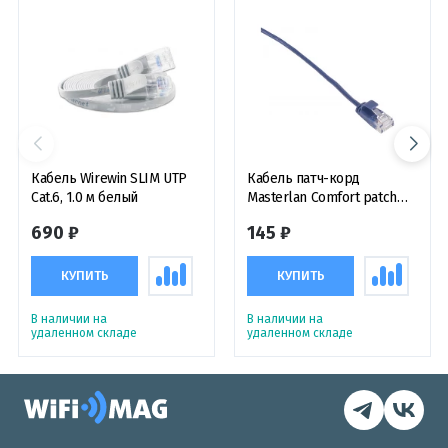
Кабель Wirewin SLIM UTP
Кабель патч-корд
Cat.6, 1.0 м белый
Masterlan Comfort patch
cable UTP, Cat6, extra slim,
690 ₽
145 ₽
0.5 м, неэкранированный,
синий
КУПИТЬ
КУПИТЬ
В наличии на
В наличии на
удаленном складе
удаленном складе