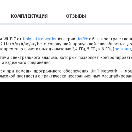
КОМПЛЕКТАЦИЯ
ОТЗЫВЫ
 Wi-Fi 7 от
Ubiquiti Networks
из серии
UniFi®
с 6-ю пространственн
.11a/b/g/n/ac/ax/be с совокупной пропускной способностью до
ременно в частотных диапазонах 2,4 ГГц, 5 ГГц и 6 ГГц (
регионы
тями спектрального анализа, который позволяет контролироват
о и надежного соединения.
тся при помощи программного обеспечения UniFi Network — мо
высокой плотности с практически неограниченным масштабирован