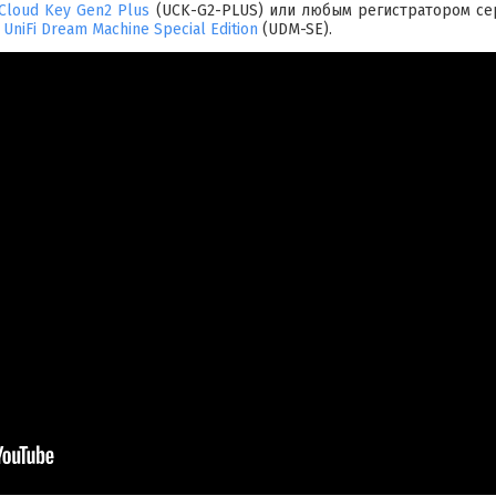
 Cloud Key Gen2 Plus
(UCK-G2-PLUS) или любым регистратором сер
и
UniFi Dream Machine Special Edition
(UDM-SE).