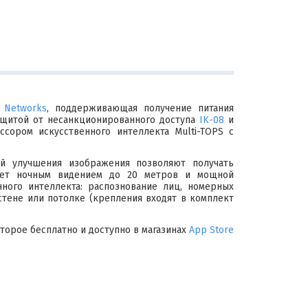
i Networks
, поддерживающая получение питания
 защитой от несанкционированного доступа
IK-08
и
сором искусственного интеллекта Multi-TOPS с
й улучшения изображения позволяют получать
дает ночным видением до 20 метров и мощной
ного интеллекта: распознование лиц, номерных
стене или потолке (крепления входят в комплект
оторое бесплатно и доступно в магазинах
App Store