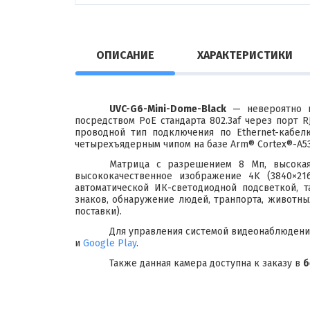
ОПИСАНИЕ
ХАРАКТЕРИСТИКИ
UVC-G6-Mini-Dome-Black
— невероятно к
посредством PoE стандарта 802.3af через порт R
проводной тип подключения по Ethernet-кабел
четырехъядерным чипом на базе Arm® Cortex®-A53
Матрица с разрешением 8 Мп, высокая
высококачественное изображение 4K (3840×2
автоматической ИК-светодиодной подсветкой, 
знаков, обнаружение людей, транпорта, животны
поставки).
Для управления системой видеонаблюден
и
Google Play
.
Также данная камера доступна к заказу в
б