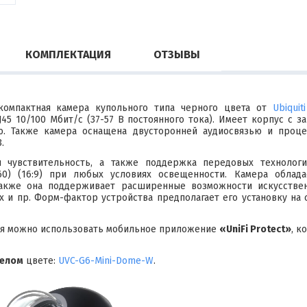
КОМПЛЕКТАЦИЯ
ОТЗЫВЫ
омпактная камера купольного типа черного цвета от
Ubiquit
J45 10/100 Мбит/с (37-57 В постоянного тока). Имеет корпус с
ю. Также камера оснащена двусторонней аудиосвязью и процес
.
 чувствительность, а также поддержка передовых технологи
160) (16:9) при любых условиях освещенности. Камера обла
также она поддерживает расширенные возможности искусствен
х и пр. Форм-фактор устройства предполагает его установку на 
ия можно использовать мобильное приложение
«UniFi Protect»
, к
елом
цвете:
UVC-G6-Mini-Dome-W
.